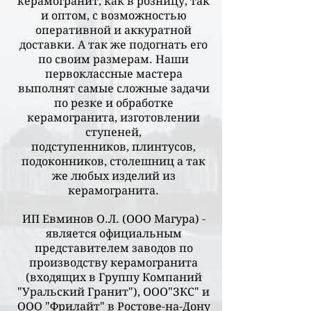
керамогранит, как в розницу, так
и оптом, с возможностью
оперативной и аккуратной
доставки. А так же подогнать его
по своим размерам. Наши
первоклассные мастера
выполнят самые сложные задачи
по резке и обработке
керамогранита, изготовлении
ступеней,
подступенников,
плинтусов,
подоконников, столешниц а так
же любых изделий из
керамогранита.
ИП Евминов О.Л. (ООО Магура) -
является официальным
представителем заводов по
производству керамогранита
(входящих в Группу Компаний
"Уральский Гранит"), ООО"ЗКС" и
ООО "Фрилайт" в Ростове-на-Дону