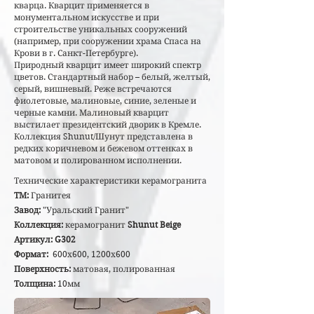
кварца. Кварцит применяется в
монументальном искусстве и при
строительстве уникальных сооружений
(например, при сооружении храма Спаса на
Крови в г. Санкт-Петербурге).
Природный кварцит имеет широкий спектр
цветов. Стандартный набор – белый, желтый,
серый, вишневый. Реже встречаются
фиолетовые, малиновые, синие, зеленые и
черные камни. Малиновый кварцит
выстилает президентский дворик в Кремле.
Коллекция Shunut/Шунут представлена в
редких коричневом и бежевом оттенках в
матовом и полированном исполнении.
Технические характеристики керамогранита
ТМ:
Гранитея
Завод:
"Уральский Гранит"
Коллекция:
керамогранит
Shunut Beige
Артикул: G302
Формат:
600х600, 1200х600
Поверхность:
матовая, полированная
Толщина:
10мм